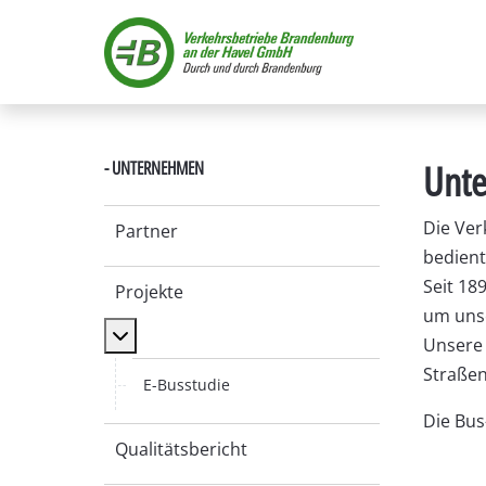
Unt
- UNTERNEHMEN
Die Ve
Partner
bedient
Seit 18
Projekte
um unse
MOD_MENU_TOGGLE_SUBMENU_LABEL
Unsere 
Straßen
E-Busstudie
Die Bus
Qualitätsbericht