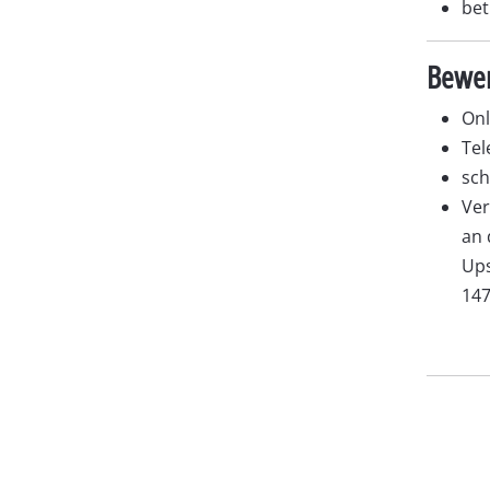
bet
Bewer
On
Tel
sch
Ver
an 
Ups
147