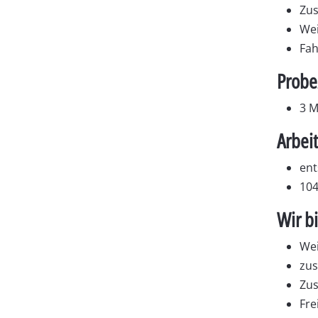
Zus
Wei
Fah
Probe
3 
Arbeit
ent
104
Wir b
Wei
zus
Zus
Fre