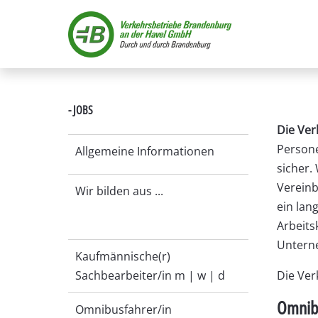
- JOBS
Die Ve
Persone
Allgemeine Informationen
sicher.
Vereinb
Wir bilden aus ...
ein la
Arbeits
Unterne
Kaufmännische(r)
Sachbearbeiter/in m | w | d
Die Ver
Omnib
Omnibusfahrer/in