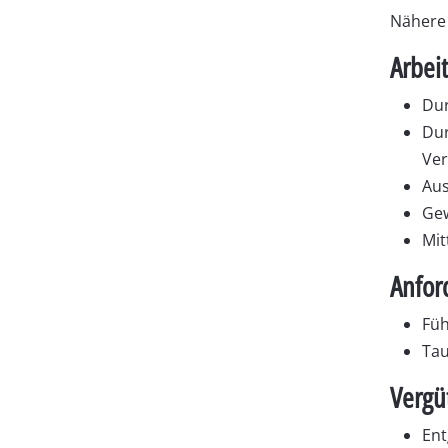
Nähere 
Arbei
Dur
Dur
Ver
Aus
Gew
Mit
Anfor
Füh
Tau
Vergü
Ent